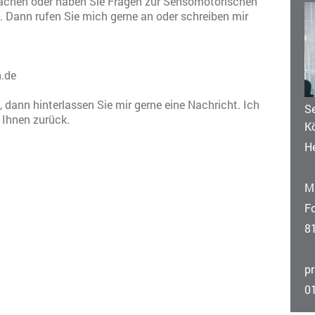
achen oder haben Sie Fragen zur Sensomotorischen
. Dann rufen Sie mich gerne an oder schreiben mir
.de
 dann hinterlassen Sie mir gerne eine Nachricht. Ich
S
 Ihnen zurück.
K
He
M
Fo
8
p
0