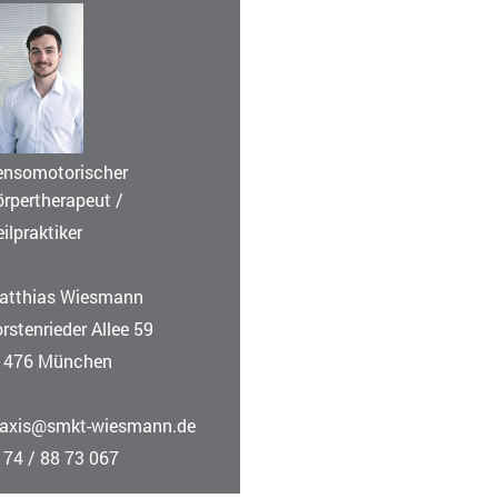
ensomotorischer
örpertherapeut /
ilpraktiker
atthias Wiesmann
rstenrieder Allee 59
1476 München
raxis@smkt-wiesmann.de
174 / 88 73 067